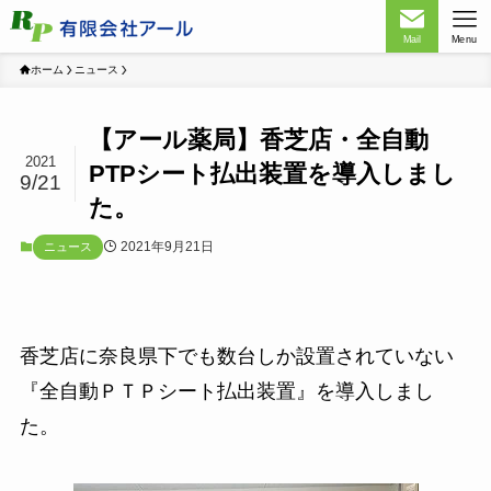
Mail
Menu
ホーム
ニュース
【アール薬局】香芝店・全自動
2021
PTPシート払出装置を導入しまし
9/21
た。
2021年9月21日
ニュース
香芝店に奈良県下でも数台しか設置されていない
『全自動ＰＴＰシート払出装置』を導入しまし
た。