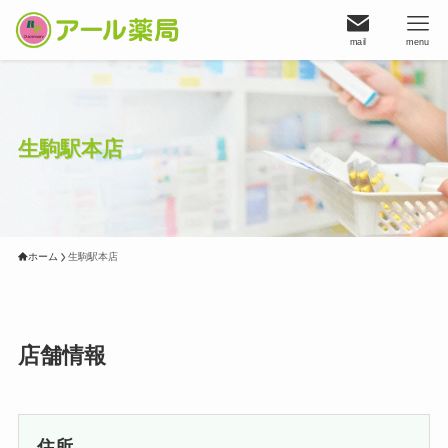
mail
menu
生駒駅本店
ホーム
生駒駅本店
店舗情報
住所